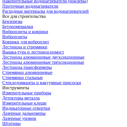
Накопительные водонагреватели (бойлеры)
Проточные водонагреватели
Расходные материалы для водонагревателей
Все для строительства
Бензорезы
Бетономешалки
Виброплиты и коврики
Виброплиты
Коврики для виброплит
Лестницы и стремянки
Вышка-тура и лестница-помост
Лестницы алюминиевые двухсекционные
Лестницы алюминиевые трёхсекционные
Лестницы-трансформеры
Стремянки алюминиевые
Стремянки стальные
Стеклодомкраты и вакуумные присоски
Инструменты
Измерительные приборы
Детекторы металла
Измерительные клещи
Индикаторные отвертки
Лазерные дальномеры
Лазерные уровни
Штативы