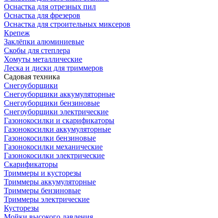
Оснастка для отрезных пил
Оснастка для фрезеров
Оснастка для строительных миксеров
Крепеж
Заклёпки алюминиевые
Скобы для степлера
Хомуты металлические
Леска и диски для триммеров
Садовая техника
Снегоуборщики
Снегоуборщики аккумуляторные
Снегоуборщики бензиновые
Снегоуборщики электрические
Газонокосилки и скарификаторы
Газонокосилки аккумуляторные
Газонокосилки бензиновые
Газонокосилки механические
Газонокосилки электрические
Скарификаторы
Триммеры и кусторезы
Триммеры аккумуляторные
Триммеры бензиновые
Триммеры электрические
Кусторезы
Мойки высокого давления