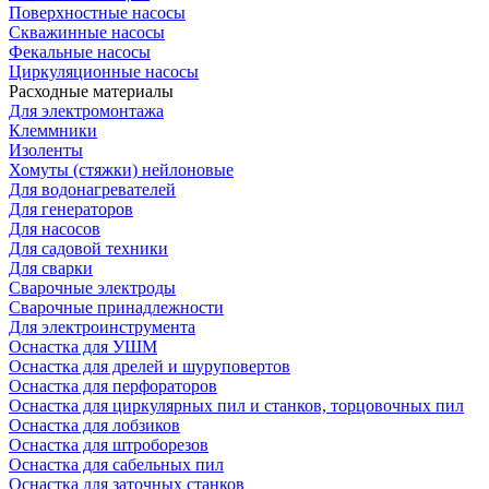
Поверхностные насосы
Скважинные насосы
Фекальные насосы
Циркуляционные насосы
Расходные материалы
Для электромонтажа
Клеммники
Изоленты
Хомуты (стяжки) нейлоновые
Для водонагревателей
Для генераторов
Для насосов
Для садовой техники
Для сварки
Сварочные электроды
Сварочные принадлежности
Для электроинструмента
Оснастка для УШМ
Оснастка для дрелей и шуруповертов
Оснастка для перфораторов
Оснастка для циркулярных пил и станков, торцовочных пил
Оснастка для лобзиков
Оснастка для штроборезов
Оснастка для сабельных пил
Оснастка для заточных станков