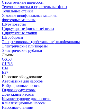
Строительные пылесосы
Термопистолеты и строительные фены
Точильные станки
Угловые шлифовальные машины
Фрезерные машины
Шуруповерты
Циркулярные (дисковые) пилы
Циркулярные станки
Штроборезы
Эксцентриковые (орбитальные) шлифмашины
Электрические плиткорезы
Электрические рубанки
Лампы
GX53
GU5.3
Е14
Е27
Насосное оборудование
Автоматика для насосов
Вибрационные насосы
Гидроаккумуляторы
Дренажные насосы
Комплектующие для насосов
Канализационные насосы
Насосные станции