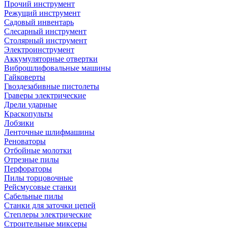
Прочий инструмент
Режущий инструмент
Садовый инвентарь
Слесарный инструмент
Столярный инструмент
Электроинструмент
Аккумуляторные отвертки
Виброшлифовальные машины
Гайковерты
Гвоздезабивные пистолеты
Граверы электрические
Дрели ударные
Краскопульты
Лобзики
Ленточные шлифмашины
Реноваторы
Отбойные молотки
Отрезные пилы
Перфораторы
Пилы торцовочные
Рейсмусовые станки
Сабельные пилы
Станки для заточки цепей
Степлеры электрические
Строительные миксеры